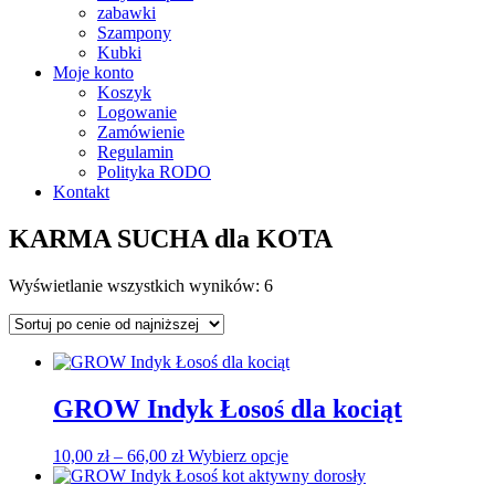
zabawki
Szampony
Kubki
Moje konto
Koszyk
Logowanie
Zamówienie
Regulamin
Polityka RODO
Kontakt
KARMA SUCHA dla KOTA
Posortowane
Wyświetlanie wszystkich wyników: 6
według
ceny:
od
niskiej
do
GROW Indyk Łosoś dla kociąt
wysokiej
Zakres
Ten
10,00
zł
–
66,00
zł
Wybierz opcje
cen:
produkt
od
ma