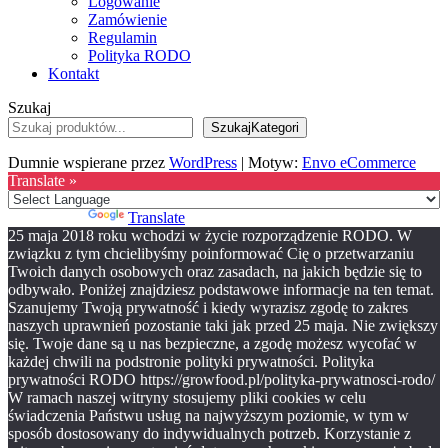
Logowanie
Zamówienie
Regulamin
Polityka RODO
Kontakt
Szukaj
SzukajKategori
Dumnie wspierane przez
WordPress
|
Motyw:
Envo eCommerce
Translate »
Powered by
Translate
25 maja 2018 roku wchodzi w życie rozporządzenie RODO. W
związku z tym chcielibyśmy poinformować Cię o przetwarzaniu
Twoich danych osobowych oraz zasadach, na jakich będzie się to
odbywało. Poniżej znajdziesz podstawowe informacje na ten temat.
Szanujemy Twoją prywatność i kiedy wyrazisz zgodę to zakres
naszych uprawnień pozostanie taki jak przed 25 maja. Nie zwiększy
się. Twoje dane są u nas bezpieczne, a zgodę możesz wycofać w
każdej chwili na podstronie polityki prywatności. Polityka
prywatności RODO https://growfood.pl/polityka-prywatnosci-rodo/
W ramach naszej witryny stosujemy pliki cookies w celu
świadczenia Państwu usług na najwyższym poziomie, w tym w
sposób dostosowany do indywidualnych potrzeb. Korzystanie z