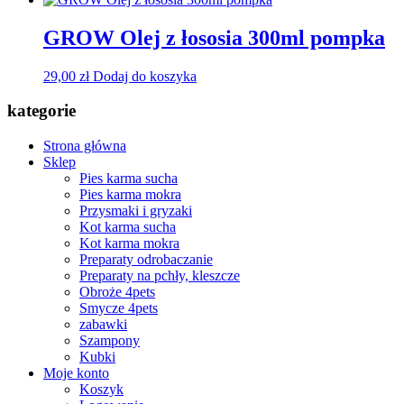
wybrać
od
ma
na
29,00 zł
wiele
GROW Olej z łososia 300ml pompka
stronie
do
wariantów.
produktu
42,00 zł
Opcje
29,00
zł
Dodaj do koszyka
można
wybrać
kategorie
na
stronie
produktu
Strona główna
Sklep
Pies karma sucha
Pies karma mokra
Przysmaki i gryzaki
Kot karma sucha
Kot karma mokra
Preparaty odrobaczanie
Preparaty na pchły, kleszcze
Obroże 4pets
Smycze 4pets
zabawki
Szampony
Kubki
Moje konto
Koszyk