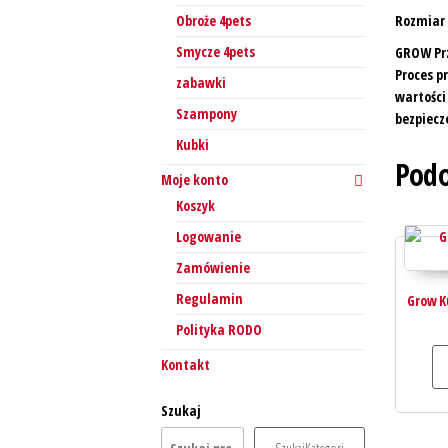
Rozmiar 
Obroże 4pets
Smycze 4pets
GROW Prz
Proces p
zabawki
wartości
Szampony
bezpiecz
Kubki
Podo
Moje konto
Koszyk
Logowanie
Zamówienie
Regulamin
Grow Ku
Polityka RODO
Kontakt
Szukaj