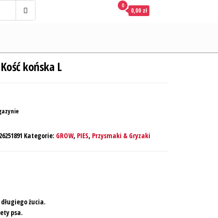
0
0,00 zł
Kość końska L
gazynie
26251891
Kategorie:
GROW
,
PIES
,
Przysmaki & Gryzaki
długiego żucia.
ety psa.