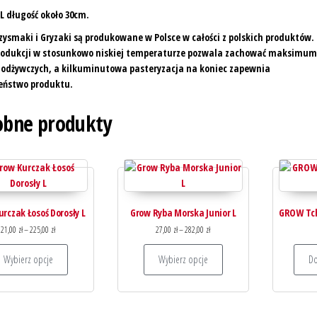
L długość około 30cm.
ysmaki i Gryzaki są produkowane w Polsce w całości z polskich produktów.
rodukcji w stosunkowo niskiej temperaturze pozwala zachować maksimum
 odżywczych, a kilkuminutowa pasteryzacja na koniec zapewnia
eństwo produktu.
bne produkty
rczak Łosoś Dorosły L
Grow Ryba Morska Junior L
GROW Tch
Zakres cen: od 21,00 zł do 225,00 zł
Zakres cen: od 27,00 zł do 282,00 zł
21,00
zł
–
225,00
zł
27,00
zł
–
282,00
zł
Ten produkt ma wiele wariantów. Opcje można wybrać na 
Ten produkt ma wiele
Wybierz opcje
Wybierz opcje
Do