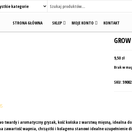
STRONA GŁÓWNA
SKLEP
MOJE KONTO
KONTAKT
GROW 
9,50
zł
Brak w ma
SKU:
59082
IS
o twardy i aromatyczny gryzak, kość końska z warstwą mięsną, idealna do 
a zawartość wapnia, chrząstki i kolagenu stanowi idealne uzupełnienie di